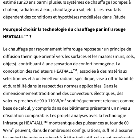
estimé sur 20 ans parmi plusieurs systèmes de chauffage (pompes à
chaleur, radiateurs à eau, chauffage au sol, etc.). Les résultats
dépendent des conditions et hypothèses modélisées dans l’étude.
Pourquoi choisir la technologie du chauffage par infrarouge
HEAT4ALL™ ?
Le chauffage par rayonnement infrarouge repose sur un principe de
diffusion thermique orienté vers les surfaces et les masses (murs, sols,
objets), contribuant à une sensation de confort homogène. La
conception des radiateurs HEAT4ALL™, associée à des matériaux
sélectionnés et à un émetteur radiant spécifique, vise à offrir fiabilité
et durabilité dans le respect des normes applicables. Dans le
dimensionnement traditionnel des convecteurs électriques, des
valeurs proches de 90 à 110 W/m² sont fréquemment retenues comme
base de calcul, y compris dans des bâtiments présentant un niveau
d’isolation comparable. Les projets analysés avec la technologie
infrarouge HEAT4ALL™ montrent que des puissances autour de 60
W/m² peuvent, dans de nombreuses configurations, suffire à assurer
le confort thermique recherché. À titre indicatif, cela peut représenter