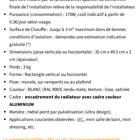
finale de l’installation relève de la responsabilité de l’installateur.
Puissance (consommation) : 170W, coût indicatif à partir de
0.3€/jour selon usage.
Surface de Chauffe : Jusqu'à 3 m² maximum dans de bonnes
conditions d'isolation
- demandez une estimation indicative
gratuite (*)
Dimensions (pose verticale ou horizontale) : 35 cm x 49.5 cm x 2
cm (épaisseur)
Poids : 3 kg
Forme : Rectangle vertical ou horizontal
Pose : murale, sur rampants ou au plafond
Couleur : BLANC (RAL 9003) rendu mate, texture : lisse, satinée
Cadre :
encadrement du radiateur avec cadre couleur
ALUMINIUM
Matière : métal peint par pulvérisation (ultra design).
Applications courantes observées :
WC
, mini salle de bain, mini
dressing, etc.
La gamme SmartDeg cible un prix bas tout en partageant les