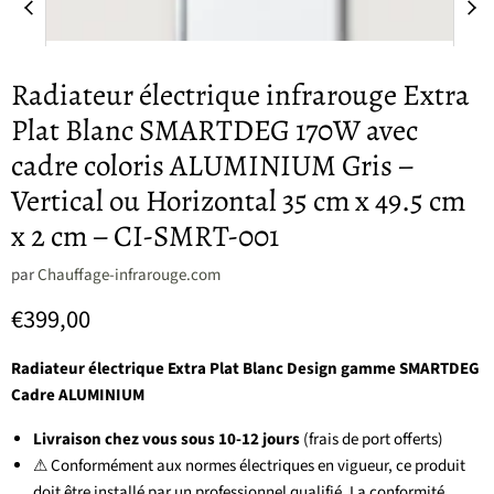
Radiateur électrique infrarouge Extra
Plat Blanc SMARTDEG 170W avec
cadre coloris ALUMINIUM Gris –
Vertical ou Horizontal 35 cm x 49.5 cm
x 2 cm – CI-SMRT-001
par
Chauffage-infrarouge.com
Prix actuel
€399,00
Radiateur électrique Extra Plat Blanc Design gamme SMARTDEG
Cadre ALUMINIUM
Livraison chez vous sous 10-12 jours
(frais de port offerts)
⚠ Conformément aux normes électriques en vigueur, ce produit
doit être installé par un professionnel qualifié. La conformité