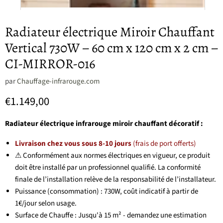
Radiateur électrique Miroir Chauffant
Vertical 730W – 60 cm x 120 cm x 2 cm –
CI-MIRROR-016
par
Chauffage-infrarouge.com
Prix actuel
€1.149,00
Radiateur électrique infrarouge miroir chauffant décoratif :
Livraison chez vous sous 8-10 jours
(frais de port offerts)
⚠ Conformément aux normes électriques en vigueur, ce produit
doit être installé par un professionnel qualifié. La conformité
finale de l’installation relève de la responsabilité de l’installateur.
Puissance (consommation) : 730W, coût indicatif à partir de
1€/jour selon usage.
Surface de Chauffe : Jusqu'à 15 m² - demandez une estimation