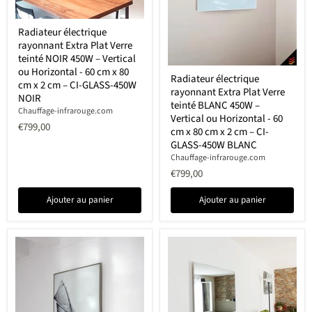
Radiateur
Radiateur électrique
électrique
rayonnant Extra Plat Verre
rayonnant
Extra
teinté NOIR 450W – Vertical
Plat
Radiateur
ou Horizontal - 60 cm x 80
Radiateur électrique
Verre
électrique
cm x 2 cm – CI-GLASS-450W
teinté
rayonnant Extra Plat Verre
rayonnant
NOIR
NOIR
Extra
teinté BLANC 450W –
Chauffage-infrarouge.com
450W
Plat
Vertical ou Horizontal - 60
–
Verre
€799,00
cm x 80 cm x 2 cm – CI-
Vertical
teinté
GLASS-450W BLANC
ou
BLANC
Horizontal
Chauffage-infrarouge.com
450W
-
–
€799,00
60
Vertical
cm
ou
Ajouter au panier
Ajouter au panier
x
Horizontal
80
-
cm
60
x
cm
2
x
cm
80
–
cm
CI-
x
GLASS-
2
450W
cm