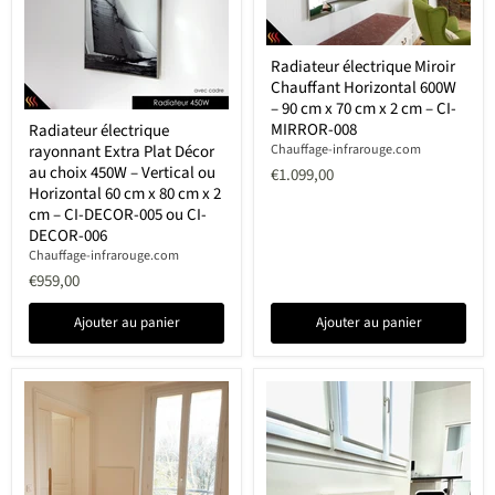
NOIR
–
CI-
GLASS-
Radiateur
450W
Radiateur électrique Miroir
électrique
BLANC
Chauffant Horizontal 600W
Miroir
Chauffant
– 90 cm x 70 cm x 2 cm – CI-
Radiateur
Horizontal
MIRROR-008
Radiateur électrique
électrique
600W
rayonnant Extra Plat Décor
Chauffage-infrarouge.com
rayonnant
–
Extra
au choix 450W – Vertical ou
€1.099,00
90
Plat
Horizontal 60 cm x 80 cm x 2
cm
Décor
x
cm – CI-DECOR-005 ou CI-
au
70
DECOR-006
choix
cm
Chauffage-infrarouge.com
450W
x
–
€959,00
2
Vertical
cm
ou
–
Ajouter au panier
Ajouter au panier
Horizontal
CI-
60
MIRROR-
cm
008
x
80
cm
x
2
cm
–