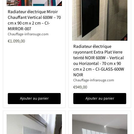
seller)
Radiateur
Radiateur électrique Miroir
électrique
Chauffant Vertical 600W – 70
Miroir
Chauffant
cm x 90 cm x 2 cm – CI-
Vertical
MIRROR-007
600W
Chauffage-infrarouge.com
–
€1.099,00
70
Radiateur
cm
Radiateur électrique
électrique
x
rayonnant Extra Plat Verre
rayonnant
90
Extra
teinté NOIR 600W – Vertical
cm
Plat
ou Horizontal - 70 cm x 90
x
Verre
cm x 2 cm – CI-GLASS-600W
2
teinté
NOIR
cm
NOIR
–
Chauffage-infrarouge.com
600W
CI-
–
€949,00
MIRROR-
Vertical
007
ou
Ajouter au panier
Ajouter au panier
Horizontal
-
70
cm
x
90
cm
x