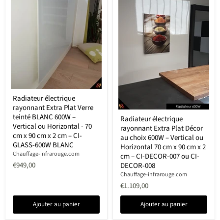
2
cm
–
CI-
GLASS-
600W
NOIR
Radiateur
Radiateur électrique
électrique
rayonnant Extra Plat Verre
rayonnant
Radiateur
Extra
teinté BLANC 600W –
Radiateur électrique
électrique
Plat
Vertical ou Horizontal - 70
rayonnant Extra Plat Décor
rayonnant
Verre
cm x 90 cm x 2 cm – CI-
Extra
au choix 600W – Vertical ou
teinté
Plat
GLASS-600W BLANC
Horizontal 70 cm x 90 cm x 2
BLANC
Décor
Chauffage-infrarouge.com
600W
cm – CI-DECOR-007 ou CI-
au
–
€949,00
DECOR-008
choix
Vertical
Chauffage-infrarouge.com
600W
ou
–
€1.109,00
Horizontal
Vertical
-
ou
70
Ajouter au panier
Ajouter au panier
Horizontal
cm
70
x