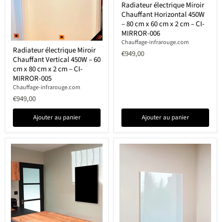
Radiateur électrique Miroir
électrique
Chauffant Horizontal 450W
Miroir
Chauffant
– 80 cm x 60 cm x 2 cm – CI-
Horizontal
MIRROR-006
450W
Chauffage-infrarouge.com
Radiateur
–
Radiateur électrique Miroir
électrique
€949,00
80
Chauffant Vertical 450W – 60
Miroir
cm
Chauffant
cm x 80 cm x 2 cm – CI-
x
Vertical
60
MIRROR-005
450W
cm
Chauffage-infrarouge.com
–
x
€949,00
60
2
cm
cm
x
–
Ajouter au panier
Ajouter au panier
80
CI-
cm
MIRROR-
x
006
2
cm
–
CI-
MIRROR-
005