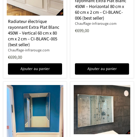
rayonnant Extra Plat Blanc
rayonnant
Extra
450W – Horizontal 80 cm x
Plat
60 cm x 2 cm – CI-BLANC-
Blanc
Radiateur
006 (best seller)
450W
Radiateur électrique
électrique
Chauffage-infrarouge.com
–
rayonnant Extra Plat Blanc
rayonnant
Horizontal
€699,00
Extra
450W – Vertical 60 cm x 80
80
Plat
cm x 2 cm – CI-BLANC-005
cm
Blanc
(best seller)
x
450W
60
Chauffage-infrarouge.com
–
cm
Vertical
€699,00
x
60
2
cm
Ajouter au panier
Ajouter au panier
cm
x
–
80
CI-
cm
BLANC-
x
006
2
(best
cm
seller)
–
CI-
BLANC-
005
(best
seller)
Radiateur