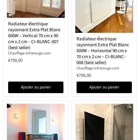
CI-
DECOR-
005
ou
Radiateur
CI-
Radiateur électrique
électrique
DECOR-
rayonnant Extra Plat Blanc
rayonnant
006
Extra
Radiateur
600W – Vertical 70 cm x 90
Radiateur électrique
Plat
électrique
cm x 2 cm – CI-BLANC-007
rayonnant Extra Plat Blanc
Blanc
rayonnant
(best seller)
600W
Extra
600W – Horizontal 90 cm x
Chauffage-infrarouge.com
–
Plat
70 cm x 2 cm – CI-BLANC-
Vertical
Blanc
€799,00
008 (best seller)
70
600W
Chauffage-infrarouge.com
cm
–
x
Horizontal
€799,00
90
90
cm
cm
Ajouter au panier
Ajouter au panier
x
x
2
70
cm
cm
–
x
CI-
2
BLANC-
cm
007
–
(best
CI-
seller)
BLANC-
008
(best