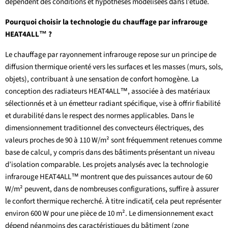
dépendent des conditions et hypothèses modélisées dans l’étude.
Pourquoi choisir la technologie du chauffage par infrarouge
HEAT4ALL™ ?
Le chauffage par rayonnement infrarouge repose sur un principe de
diffusion thermique orienté vers les surfaces et les masses (murs, sols,
objets), contribuant à une sensation de confort homogène. La
conception des radiateurs HEAT4ALL™, associée à des matériaux
sélectionnés et à un émetteur radiant spécifique, vise à offrir fiabilité
et durabilité dans le respect des normes applicables. Dans le
dimensionnement traditionnel des convecteurs électriques, des
valeurs proches de 90 à 110 W/m² sont fréquemment retenues comme
base de calcul, y compris dans des bâtiments présentant un niveau
d’isolation comparable. Les projets analysés avec la technologie
infrarouge HEAT4ALL™ montrent que des puissances autour de 60
W/m² peuvent, dans de nombreuses configurations, suffire à assurer
le confort thermique recherché. À titre indicatif, cela peut représenter
environ 600 W pour une pièce de 10 m². Le dimensionnement exact
dépend néanmoins des caractéristiques du bâtiment (zone