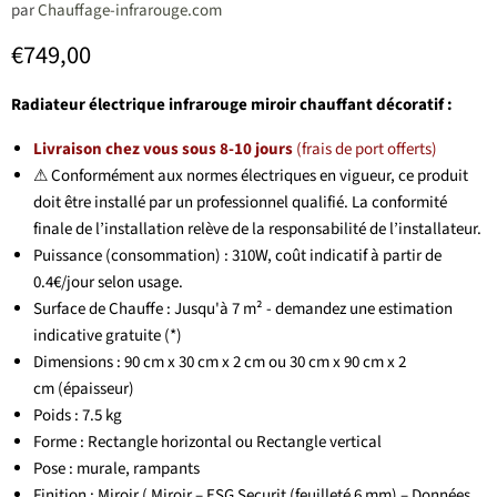
par
Chauffage-infrarouge.com
Prix actuel
€749,00
Radiateur électrique infrarouge miroir chauffant décoratif :
Livraison chez vous sous 8-10 jours
(frais de port offerts)
⚠ Conformément aux normes électriques en vigueur, ce produit
doit être installé par un professionnel qualifié. La conformité
finale de l’installation relève de la responsabilité de l’installateur.
Puissance (consommation) : 310W, coût indicatif à partir de
0.4€/jour selon usage.
Surface de Chauffe : Jusqu'à 7 m² - demandez une estimation
indicative gratuite (*)
Dimensions : 90 cm x 30 cm x 2 cm ou 30 cm x 90 cm x 2
cm
(épaisseur)
Poids : 7.5 kg
Forme : Rectangle horizontal ou Rectangle vertical
Pose : murale, rampants
Finition : Miroir ( Miroir – ESG Securit (feuilleté 6 mm) – Données